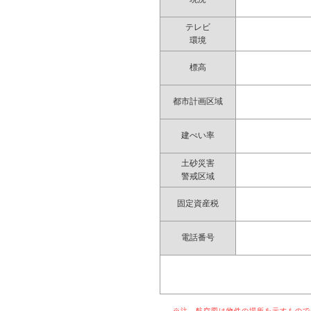
テレビ
環境
標高
都市計画区域
建ぺい率
土砂災害
警戒区域
固定資産税
電話番号
※注 航空図は物件の場所を示すものでは