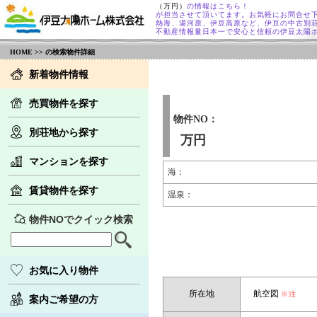
（万円）
の情報はこちら！
が担当させて頂いてます。お気軽にお問合せ
熱海、湯河原、伊豆高原など、伊豆の中古別
不動産情報量日本一で安心と信頼の伊豆太陽
HOME
>> の検索物件詳細
新着物件情報
売買物件を探す
物件NO：
別荘地から探す
万円
マンションを探す
海：
賃貸物件を探す
温泉：
物件NOでクイック検索
お気に入り物件
所在地
航空図
※注
案内ご希望の方