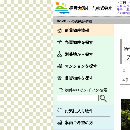
（万円）
が担当さ
熱海、湯
不動産情
HOME
>> の検索物件詳細
新着物件情報
売買物件を探す
物
別荘地から探す
マンションを探す
海：
賃貸物件を探す
温泉
物件NOでクイック検索
お気に入り物件
案内ご希望の方