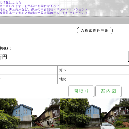
の情報はこちら！
せて頂いてます。お気軽にお問合せ下さい。
河原、伊豆高原など、伊豆の中古別荘・リゾートマンション・
報量日本一で安心と信頼の伊豆太陽ホームにお任せください！
の検索物件詳細
件NO：
万円
海へ：
：
地勢：
間 取 り
案 内 図