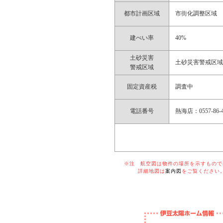
都市計画区域
市街化調整区域
建ぺい率
40%
土砂災害
土砂災害警戒区
警戒区域
固定資産税
調査中
電話番号
熱海店：0557-86-4
※注 航空図は物件の場所を示すものでは
詳細地図は
案内図
をご覧ください