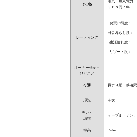
電気：東京電力 
その他
９６８円／年 
お買い得度：
田舎暮らし度：
レーティング
生活便利度：
リゾート度：
オーナー様から
ひとこと
交通
最寄り駅：熱海駅
現況
空家
テレビ
ケーブル・アン
環境
標高
394m