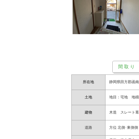
間 取 り
所在地
静岡県田方郡函
土地
地目：宅地 地積：
建物
木造 スレート葺 
道路
方位 北側･東側