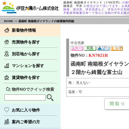
函南町 南箱根ダイヤランド（1780万円）
の家
熱海店 平井
が担当させて頂いてます。お気
熱海、湯河原、伊豆高原など、伊豆の中古別
不動産情報量日本一で安心と信頼の伊豆太陽
HOME
>> 函南町 南箱根ダイヤランドの検索物件詳細
新着物件情報
売買物件を探す
中古売家
別荘地から探す
物件NO：
KN7021H
函南町 南箱根ダイヤラ
マンションを探す
２階から綺麗な富士山
賃貸物件を探す
海： 見えない
物件NOでクイック検索
温泉：可
間 取 り
お気に入り物件
案内ご希望の方