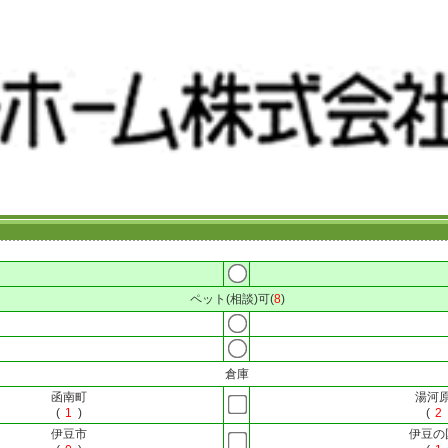
ペット(相談)可(
8
)
倉庫
函南町
湯河
(
1
)
(
2
伊豆市
伊豆の