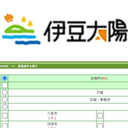
HOME
>> 賃貸物件を探す
全物件(
44
）
戸建
店舗・事務所
三島市
(
0
)
沼津市