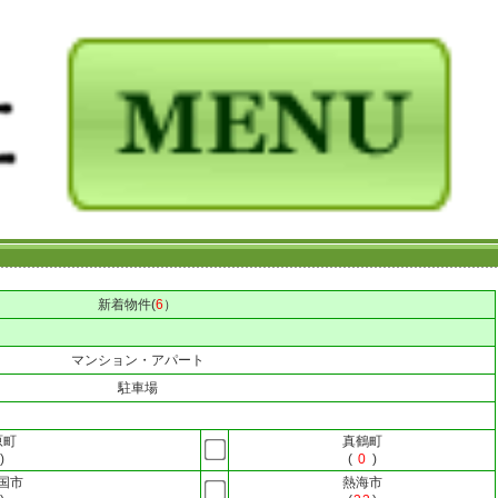
新着物件(
6
）
マンション・アパート
駐車場
原町
真鶴町
)
(
0
)
国市
熱海市