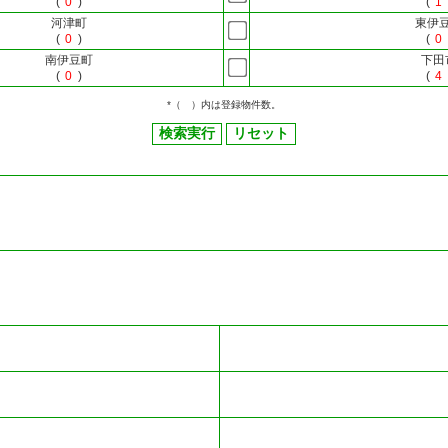
(
0
)
(
1
河津町
東伊
(
0
)
(
0
南伊豆町
下田
(
0
)
(
4
*（ ）内は登録物件数。