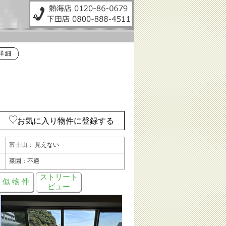
詳細
お気に入り物件に登録する
富士山： 見えない
菜園：不適
ストリート
 似 物 件
ビュー