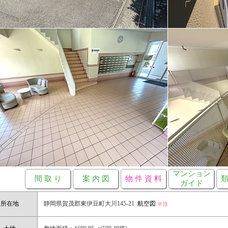
マンション
間 取 り
案 内 図
物 件 資 料
類
ガイド
所在地
静岡県賀茂郡東伊豆町大川145-21
航空図
※注