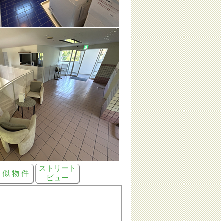
ストリート
 似 物 件
ビュー