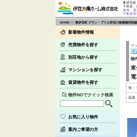
東伊豆町
下田店
熱海、湯
不動産情
HOME
>> 東伊豆町 グラン・プリエ伊豆の検索物件詳
新着物件情報
売買物件を探す
リ
別荘地から探す
物
東
マンションを探す
電
賃貸物件を探す
海：
物件NOでクイック検索
温泉
お気に入り物件
案内ご希望の方