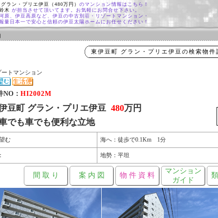
 グラン・プリエ伊豆（480万円）
のマンション情報はこちら！
 鈴木
が担当させて頂いてます。お気軽にお問合せ下さい。
河原、伊豆高原など、伊豆の中古別荘・リゾートマンション・
報量日本一で安心と信頼の伊豆太陽ホームにお任せください！
細
東伊豆町 グラン・プリエ伊豆の検索物件
ゾートマンション
件NO：
HI2002M
伊豆町 グラン・プリエ伊豆
480
万円
車でも車でも便利な立地
 望む
海へ：徒歩で0.1Km 1分
：
地勢：平坦
マンション
間 取 り
案 内 図
物 件 資 料
類
ガイド